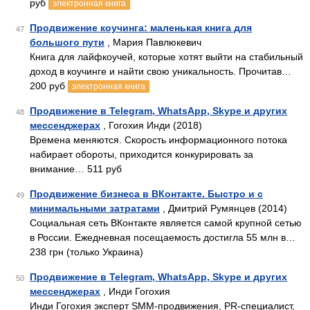
руб
электронная книга
Продвижение коучинга: маленькая книга для
47
большого пути
, Мария Павлюкевич
Книга для лайфкоучей, которые хотят выйти на стабильный
доход в коучинге и найти свою уникальность. Прочитав…
200 руб
электронная книга
Продвижение в Telegram, WhatsApp, Skype и других
48
мессенджерах
, Гогохия Инди (2018)
Времена меняются. Скорость информационного потока
набирает обороты, приходится конкурировать за
внимание… 511 руб
Продвижение бизнеса в ВКонтакте. Быстро и с
49
минимальными затратами
, Дмитрий Румянцев (2014)
Социальная сеть ВКонтакте является самой крупной сетью
в России. Ежедневная посещаемость достигла 55 млн в…
238 грн (только Украина)
Продвижение в Telegram, WhatsApp, Skype и других
50
мессенджерах
, Инди Гогохия
Инди Гогохия эксперт SMM-продвижения, PR-специалист,