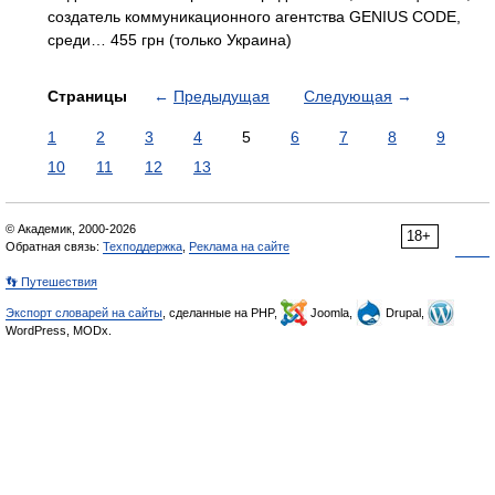
создатель коммуникационного агентства GENIUS CODE,
среди… 455 грн (только Украина)
Страницы
←
Предыдущая
Следующая
→
1
2
3
4
5
6
7
8
9
10
11
12
13
© Академик, 2000-2026
18+
Обратная связь:
Техподдержка
,
Реклама на сайте
👣 Путешествия
Экспорт словарей на сайты
, сделанные на PHP,
Joomla,
Drupal,
WordPress, MODx.